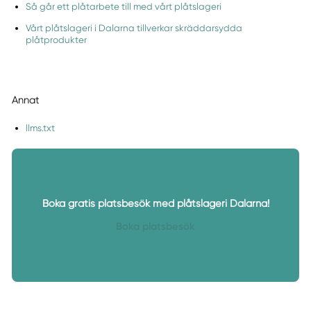
Så går ett plåtarbete till med vårt plåtslageri
Vårt plåtslageri i Dalarna tillverkar skräddarsydda
plåtprodukter
Annat
llms.txt
Boka gratis platsbesök med plåtslageri Dalarna!
Boka platsbesök