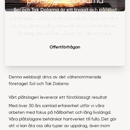
plåtslageri i Dalarna
Sol och Tak Dalarna är ett tryggt och pålitligt
plåtslageri i Dalarna som tillverkar och monterar
alla typer av plåtprodukter åt privatpersoner,
företag och BRF:er i Dalarna med omnejd.
Offertförfrågan
Denna webbsajt drivs av det välrenommerade
företaget Sol och Tak Dalarna
Vårt plåtslageri levererar ett förstklassigt resultat
Med över 30 års samlad erfarenhet utför vi våra
arbeten med fokus på hållbarhet och lång livslängd.
Våra plåtslagare behärskar hantverket till fullo. Det gör
att vi kan åta oss alla typer av uppdrag, även inom